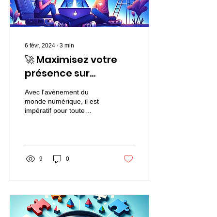
6 févr. 2024
∙
3
min
🚀 Maximisez votre
présence sur
Facebook avec ces 14
Avec l'avènement du
astuces
monde numérique, il est
impératif pour toute
incontournables ! 🤩✨
entreprise de maintenir
une présence active sur
les médias sociaux. Ces...
9
0