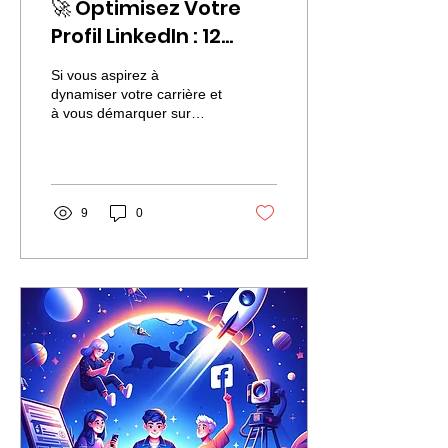
🚀 Optimisez Votre
Profil LinkedIn : 12
Conseils Essentiels
Si vous aspirez à
pour Briller sur la
dynamiser votre carrière et
à vous démarquer sur
Plateforme 🤩✨
LinkedIn, vous êtes au bon
endroit ! 💼 LinkedIn ne se
limite pas à un...
9
0