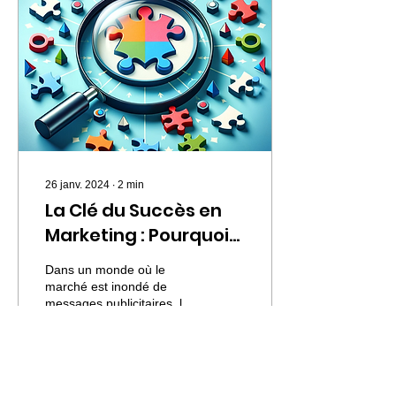
26 janv. 2024
∙
2
min
La Clé du Succès en
Marketing : Pourquoi
la Spécialisation est
Dans un monde où le
Essentielle
marché est inondé de
messages publicitaires, la
spécialisation en marketing
est devenue un élément
crucial pour se...
14
0